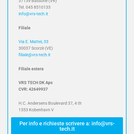
37139 Bassone (VR)
Tel. 045 8510133
info@vrs-tech.it
Filiale
Via E. Mattei, 33
30037 Scorzè (VE)
filiale@vrs-tech.it
Filiale estera
VRS TECH DK Aps
CVR: 42649937
H.C. Andersens Boulevard 37, 4 th
1553 Kobenhavn V
Per info e richieste scrivere a: info@vrs-
tech.it