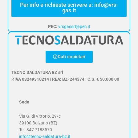
Per info e richieste scrivere a: info@vrs-
gas.it
PEC:
vrsgassrl@pec.it
Dati societari
TECNO SALDATURA BZ srl
P.IVA 03249310214 | REA: BZ-244374 | C.S. € 50.000,00
Sede
Via G. di Vittorio, 29/c
39100 Bolzano (BZ)
Tel.
347 7188570
info@tecno-saldatura-bz.it