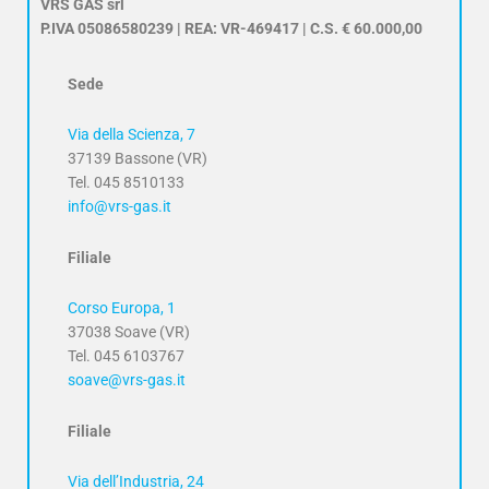
VRS GAS srl
P.IVA 05086580239 | REA: VR-469417 | C.S. € 60.000,00
Sede
Via della Scienza, 7
37139 Bassone (VR)
Tel. 045 8510133
info@vrs-gas.it
Filiale
Corso Europa, 1
37038 Soave (VR)
Tel. 045 6103767
soave@vrs-gas.it
Filiale
Via dell’Industria, 24