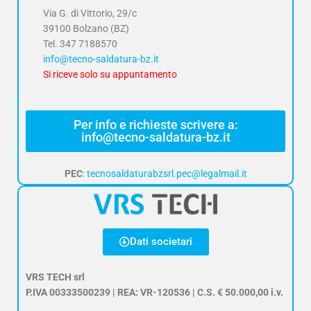
Via G. di Vittorio, 29/c
39100 Bolzano (BZ)
Tel.
347 7188570
info@tecno-saldatura-bz.it
Si riceve solo su appuntamento
Per info e richieste scrivere a:
info@tecno-saldatura-bz.it
PEC
:
tecnosaldaturabzsrl.pec@legalmail.it
Dati societari
VRS TECH srl
P.IVA 00333500239 | REA: VR-120536 | C.S. € 50.000,00 i.v.