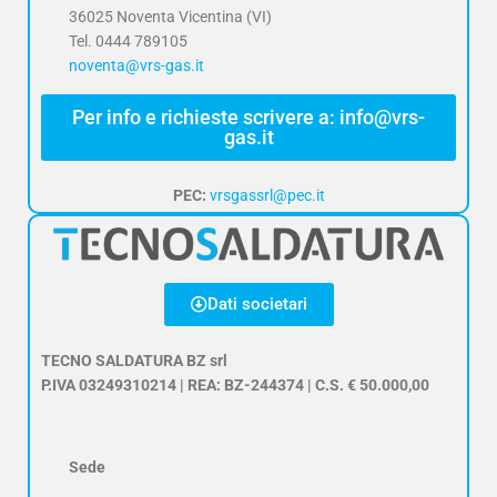
36025 Noventa Vicentina (VI)
Tel. 0444 789105
noventa@vrs-gas.it
Per info e richieste scrivere a: info@vrs-
gas.it
PEC:
vrsgassrl@pec.it
Dati societari
TECNO SALDATURA BZ srl
P.IVA 03249310214 | REA: BZ-244374 | C.S. € 50.000,00
Sede