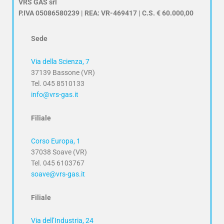
VRS GAS srl
P.IVA 05086580239 | REA: VR-469417 | C.S. € 60.000,00
Sede
Via della Scienza, 7
37139 Bassone (VR)
Tel. 045 8510133
info@vrs-gas.it
Filiale
Corso Europa, 1
37038 Soave (VR)
Tel. 045 6103767
soave@vrs-gas.it
Filiale
Via dell’Industria, 24