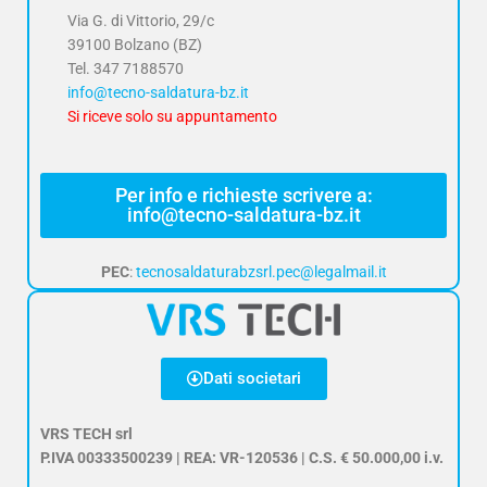
Via G. di Vittorio, 29/c
39100 Bolzano (BZ)
Tel.
347 7188570
info@tecno-saldatura-bz.it
Si riceve solo su appuntamento
Per info e richieste scrivere a:
info@tecno-saldatura-bz.it
PEC
:
tecnosaldaturabzsrl.pec@legalmail.it
Dati societari
VRS TECH srl
P.IVA 00333500239 | REA: VR-120536 | C.S. € 50.000,00 i.v.