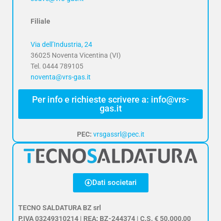
Filiale
Via dell’Industria, 24
36025 Noventa Vicentina (VI)
Tel. 0444 789105
noventa@vrs-gas.it
Per info e richieste scrivere a: info@vrs-
gas.it
PEC:
vrsgassrl@pec.it
Dati societari
TECNO SALDATURA BZ srl
P.IVA 03249310214 | REA: BZ-244374 | C.S. € 50.000,00