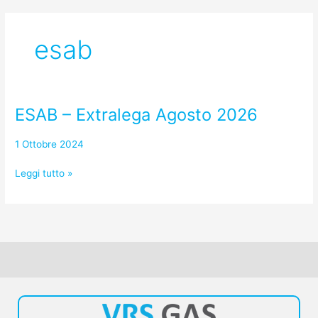
esab
ESAB – Extralega Agosto 2026
ESAB
–
Extralega
1 Ottobre 2024
Agosto
Leggi tutto »
2026