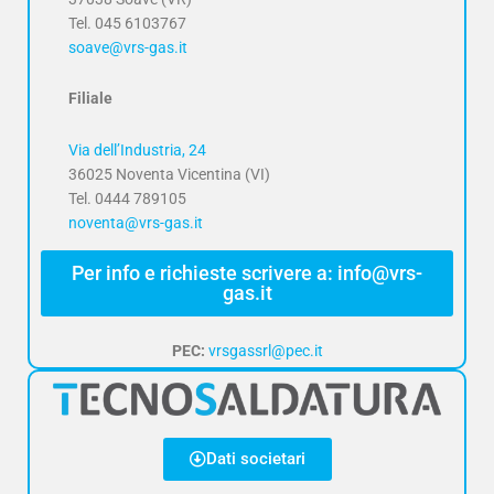
Tel. 045 6103767
soave@vrs-gas.it
Filiale
Via dell’Industria, 24
36025 Noventa Vicentina (VI)
Tel. 0444 789105
noventa@vrs-gas.it
Per info e richieste scrivere a: info@vrs-
gas.it
PEC:
vrsgassrl@pec.it
Dati societari