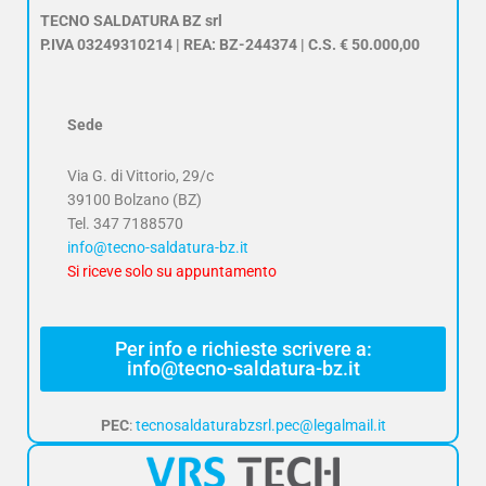
TECNO SALDATURA BZ srl
P.IVA 03249310214 | REA: BZ-244374 | C.S. € 50.000,00
Sede
Via G. di Vittorio, 29/c
39100 Bolzano (BZ)
Tel.
347 7188570
info@tecno-saldatura-bz.it
Si riceve solo su appuntamento
Per info e richieste scrivere a:
info@tecno-saldatura-bz.it
PEC
:
tecnosaldaturabzsrl.pec@legalmail.it