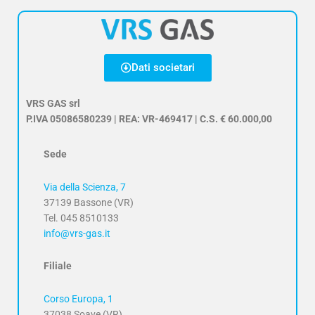
Dati societari
VRS GAS srl
P.IVA 05086580239 | REA: VR-469417 | C.S. € 60.000,00
Sede
Via della Scienza, 7
37139 Bassone (VR)
Tel. 045 8510133
info@vrs-gas.it
Filiale
Corso Europa, 1
37038 Soave (VR)