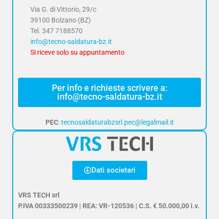
Via G. di Vittorio, 29/c
39100 Bolzano (BZ)
Tel.
347 7188570
info@tecno-saldatura-bz.it
Si riceve solo su appuntamento
Per info e richieste scrivere a:
info@tecno-saldatura-bz.it
PEC
:
tecnosaldaturabzsrl.pec@legalmail.it
Dati societari
VRS TECH srl
P.IVA 00333500239 | REA: VR-120536 | C.S. € 50.000,00 i.v.