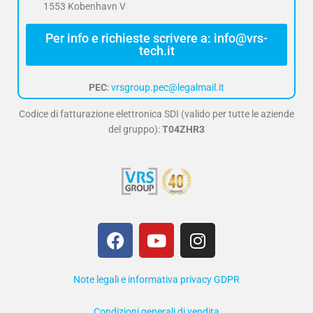
1553 Kobenhavn V
Per info e richieste scrivere a: info@vrs-
tech.it
PEC
:
vrsgroup.pec@legalmail.it
Codice di fatturazione elettronica SDI (valido per tutte le aziende
del gruppo):
T04ZHR3
F
Y
I
a
o
n
c
u
s
e
t
t
Note legali e informativa privacy GDPR
b
u
a
Condizioni generali di vendita