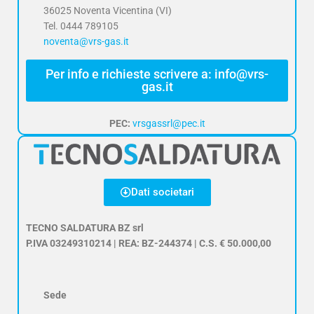
36025 Noventa Vicentina (VI)
Tel. 0444 789105
noventa@vrs-gas.it
Per info e richieste scrivere a: info@vrs-
gas.it
PEC:
vrsgassrl@pec.it
Dati societari
TECNO SALDATURA BZ srl
P.IVA 03249310214 | REA: BZ-244374 | C.S. € 50.000,00
Sede