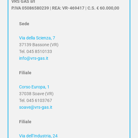
VRS GAS srl
P.IVA 05086580239 | REA: VR-469417 | C.S. € 60.000,00
Sede
Via della Scienza, 7
37139 Bassone (VR)
Tel. 045 8510133
info@vrs-gas.it
Filiale
Corso Europa, 1
37038 Soave (VR)
Tel. 045 6103767
soave@vrs-gas.it
Filiale
Via dell’Industria, 24