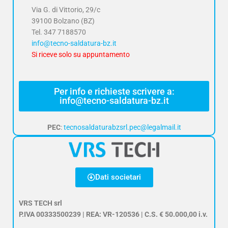
Via G. di Vittorio, 29/c
39100 Bolzano (BZ)
Tel.
347 7188570
info@tecno-saldatura-bz.it
Si riceve solo su appuntamento
Per info e richieste scrivere a:
info@tecno-saldatura-bz.it
PEC
:
tecnosaldaturabzsrl.pec@legalmail.it
Dati societari
VRS TECH srl
P.IVA 00333500239 | REA: VR-120536 | C.S. € 50.000,00 i.v.