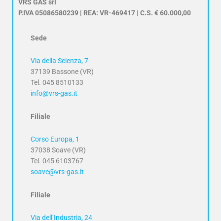
VRS GAS srl
P.IVA 05086580239 | REA: VR-469417 | C.S. € 60.000,00
Sede
Via della Scienza, 7
37139 Bassone (VR)
Tel. 045 8510133
info@vrs-gas.it
Filiale
Corso Europa, 1
37038 Soave (VR)
Tel. 045 6103767
soave@vrs-gas.it
Filiale
Via dell’Industria, 24