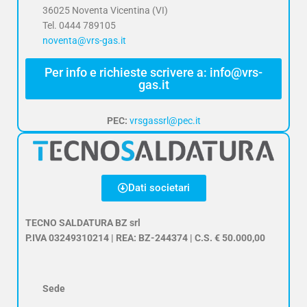
36025 Noventa Vicentina (VI)
Tel. 0444 789105
noventa@vrs-gas.it
Per info e richieste scrivere a: info@vrs-
gas.it
PEC:
vrsgassrl@pec.it
Dati societari
TECNO SALDATURA BZ srl
P.IVA 03249310214 | REA: BZ-244374 | C.S. € 50.000,00
Sede