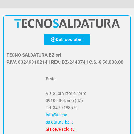
Dati societari
TECNO SALDATURA BZ srl
P.IVA 03249310214 | REA: BZ-244374 | C.S. € 50.000,00
Sede
Via G. di Vittorio, 29/c
39100 Bolzano (BZ)
Tel.
347 7188570
info@tecno-
saldatura-bz.it
Si riceve solo su