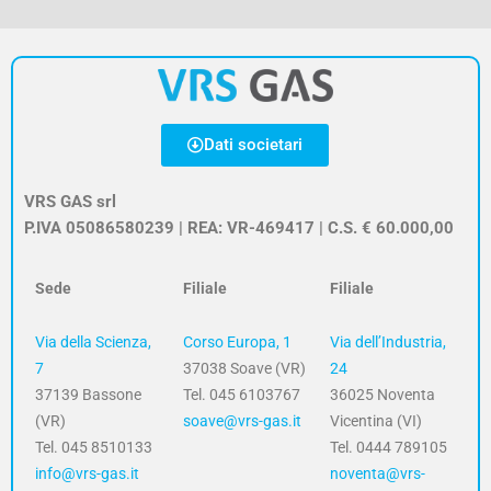
Dati societari
VRS GAS srl
P.IVA 05086580239 | REA: VR-469417 | C.S. € 60.000,00
Sede
Filiale
Filiale
Via della Scienza,
Corso Europa, 1
Via dell’Industria,
7
37038 Soave (VR)
24
37139 Bassone
Tel. 045 6103767
36025 Noventa
(VR)
soave@vrs-gas.it
Vicentina (VI)
Tel. 045 8510133
Tel. 0444 789105
info@vrs-gas.it
noventa@vrs-