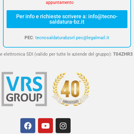
appuntamento
Per info e richieste scrivere a: info@tecno-
saldatura-bz.it
PEC
:
tecnosaldaturabzsrl.pec@legalmail.it
e elettronica SDI (valido per tutte le aziende del gruppo):
T04ZHR3
F
Y
I
a
o
n