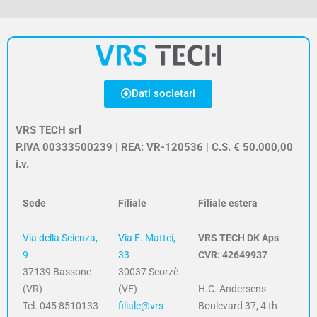
Dati societari
VRS TECH srl
P.IVA 00333500239 | REA: VR-120536 | C.S. € 50.000,00
i.v.
Sede
Filiale
Filiale estera
Via della Scienza,
Via E. Mattei,
VRS TECH DK Aps
9
33
CVR: 42649937
37139 Bassone
30037 Scorzè
(VR)
(VE)
H.C. Andersens
Tel. 045 8510133
filiale@vrs-
Boulevard 37, 4 th