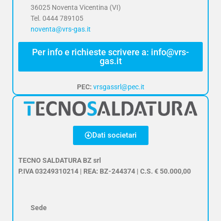
36025 Noventa Vicentina (VI)
Tel. 0444 789105
noventa@vrs-gas.it
Per info e richieste scrivere a: info@vrs-
gas.it
PEC:
vrsgassrl@pec.it
Dati societari
TECNO SALDATURA BZ srl
P.IVA 03249310214 | REA: BZ-244374 | C.S. € 50.000,00
Sede