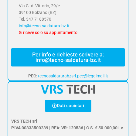
Via G. di Vittorio, 29/c
39100 Bolzano (BZ)
Tel.
347 7188570
info@tecno-saldatura-bz.it
Si riceve solo su appuntamento
Per info e richieste scrivere a:
info@tecno-saldatura-bz.it
PEC
:
tecnosaldaturabzsrl.pec@legalmail.it
Dati societari
VRS TECH srl
P.IVA 00333500239 | REA: VR-120536 | C.S. € 50.000,00 i.v.