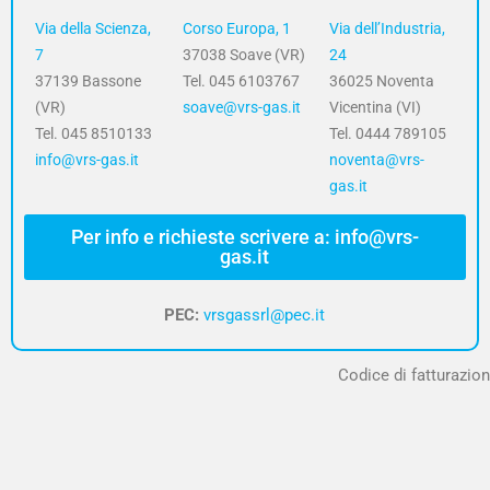
Via della Scienza,
Corso Europa, 1
Via dell’Industria,
7
37038 Soave (VR)
24
37139 Bassone
Tel. 045 6103767
36025 Noventa
(VR)
soave@vrs-gas.it
Vicentina (VI)
Tel. 045 8510133
Tel. 0444 789105
info@vrs-gas.it
noventa@vrs-
gas.it
Per info e richieste scrivere a: info@vrs-
gas.it
PEC:
vrsgassrl@pec.it
Codice di fatturazion