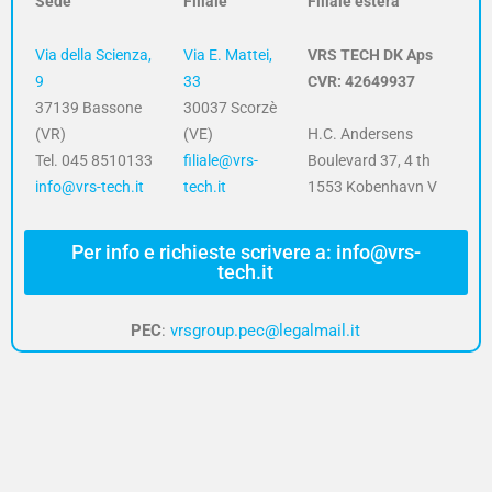
Sede
Filiale
Filiale estera
Via della Scienza,
Via E. Mattei,
VRS TECH DK Aps
9
33
CVR: 42649937
37139 Bassone
30037 Scorzè
(VR)
(VE)
H.C. Andersens
Tel. 045 8510133
filiale@vrs-
Boulevard 37, 4 th
info@vrs-tech.it
tech.it
1553 Kobenhavn V
Per info e richieste scrivere a: info@vrs-
tech.it
PEC
:
vrsgroup.pec@legalmail.it