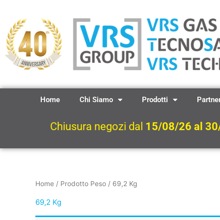
Vai
al
contenuto
Home
Chi Siamo
Prodotti
Partne
Chiusura negozi dal
15/08/26 al 30
Home
/ Prodotto Peso / 69,2 Kg
69,2 Kg