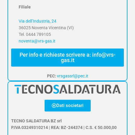
Filiale
Via dell’Industria, 24
36025 Noventa Vicentina (VI)
Tel. 0444 789105
noventa@vrs-gas.it
Per info e richieste scrivere a: info@vrs-
gas.it
PEC:
vrsgassrl@pec.it
Dati societari
TECNO SALDATURA BZ srl
P.IVA 03249310214 | REA: BZ-244374 | C.S. € 50.000,00