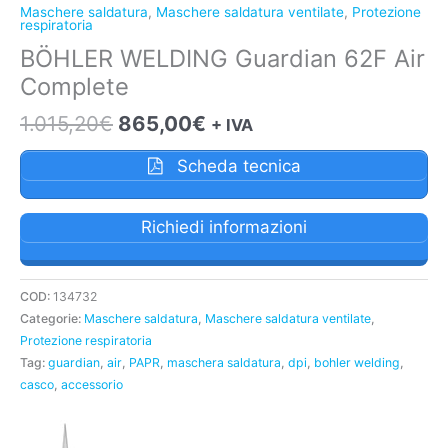
Maschere saldatura
,
Maschere saldatura ventilate
,
Protezione
respiratoria
BÖHLER WELDING Guardian 62F Air
Complete
1.015,20
€
865,00
€
+ IVA
Scheda tecnica
Richiedi informazioni
COD:
134732
Categorie:
Maschere saldatura
,
Maschere saldatura ventilate
,
Protezione respiratoria
Tag:
guardian
,
air
,
PAPR
,
maschera saldatura
,
dpi
,
bohler welding
,
casco
,
accessorio