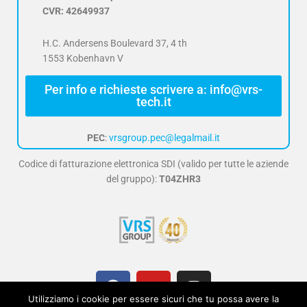
CVR: 42649937
H.C. Andersens Boulevard 37, 4 th
1553 Kobenhavn V
Per info e richieste scrivere a: info@vrs-
tech.it
PEC
:
vrsgroup.pec@legalmail.it
Codice di fatturazione elettronica SDI (valido per tutte le aziende
del gruppo):
T04ZHR3
F
Y
I
a
o
n
Utilizziamo i cookie per essere sicuri che tu possa avere la