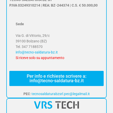
P.IVA 03249310214 | REA: BZ-244374 | C.S. € 50.000,00
Sede
Via G. di Vittorio, 29/c
39100 Bolzano (BZ)
Tel.
347 7188570
info@tecno-saldatura-bz.it
Si riceve solo su appuntamento
Per info e richieste scrivere a:
info@tecno-saldatura-bz.it
PEC
:
tecnosaldaturabzsrl.pec@legalmail.it