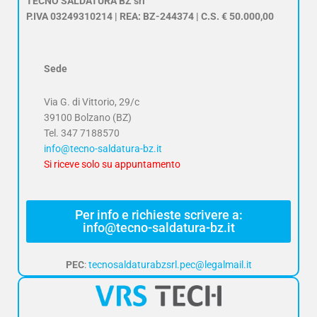
TECNO SALDATURA BZ srl
P.IVA 03249310214 | REA: BZ-244374 | C.S. € 50.000,00
Sede
Via G. di Vittorio, 29/c
39100 Bolzano (BZ)
Tel.
347 7188570
info@tecno-saldatura-bz.it
Si riceve solo su appuntamento
Per info e richieste scrivere a:
info@tecno-saldatura-bz.it
PEC
:
tecnosaldaturabzsrl.pec@legalmail.it