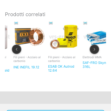
Prodotti correlati
Fili pieni - Acciaio al
Fili pieni - Acciaio al
Elettrodi MMA
F
carbonio
carbonio
SAF-FRO Skynox E
E
ESAB OK Autrod
316L
8
INE INEFIL 19.12
d
12.64