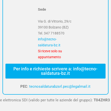
Sede
Via G. di Vittorio, 29/c
39100 Bolzano (BZ)
Tel.
347 7188570
info@tecno-
saldatura-bz.it
Si riceve solo su
appuntamento
Per info e richieste scrivere a: info@tecno-
saldatura-bz.it
PEC
:
tecnosaldaturabzsrl.pec@legalmail.it
e elettronica SDI (valido per tutte le aziende del gruppo):
T04ZHR3