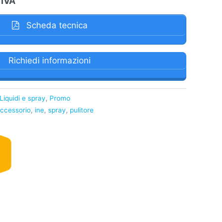
 IVA
2,00€.
Scheda tecnica
Richiedi informazioni
Liquidi e spray
,
Promo
ccessorio
,
ine
,
spray
,
pulitore