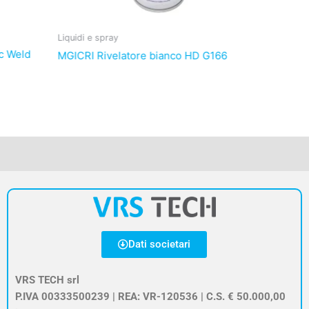
Liquidi e spray
Liquidi e 
c Weld
MGICRI Rivelatore bianco HD G166
NITTY G
315,00
€
Dati societari
VRS TECH srl
P.IVA 00333500239 | REA: VR-120536 | C.S. € 50.000,00