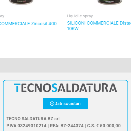
ray
Liquidi e spray
SILICONI COMMERCIALE Dista
COMMERCIALE Zincosil 400
106W
Dati societari
TECNO SALDATURA BZ srl
P.IVA 03249310214 | REA: BZ-244374 | C.S. € 50.000,00