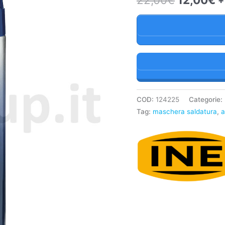
+
22,00€.
1
COD:
124225
Categorie:
Tag:
maschera saldatura
,
a