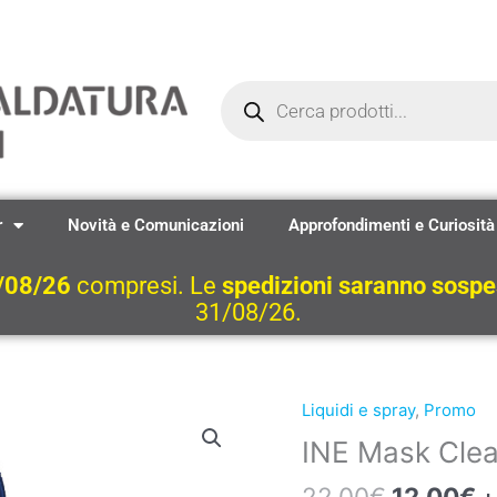
Ricerca
prodotti
r
Novità e Comunicazioni
Approfondimenti e Curiosità
/08/26
compresi. Le
spedizioni saranno sosp
31/08/26.
Il
Il
Liquidi e spray
,
Promo
prezzo
p
INE Mask Cle
originale
a
era:
è:
22,00
€
12,00
€