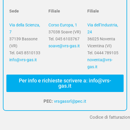
Sede
Filiale
Filiale
Via della Scienza,
Corso Europa, 1
Via dell’Industria,
7
37038 Soave (VR)
24
37139 Bassone
Tel. 045 6103767
36025 Noventa
(VR)
soave@vrs-gas.it
Vicentina (VI)
Tel. 045 8510133
Tel. 0444 789105
info@vrs-gas.it
noventa@vrs-
gas.it
Per info e richieste scrivere a: info@vrs-
gas.it
PEC:
vrsgassrl@pec.it
Codice di fatturazion