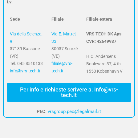
i.v.
Sede
Filiale
Filiale estera
Via della Scienza,
Via E. Mattei,
VRS TECH DK Aps
9
33
CVR: 42649937
37139 Bassone
30037 Scorzè
(VR)
(VE)
H.C. Andersens
Tel. 045 8510133
filiale@vrs-
Boulevard 37, 4 th
info@vrs-tech.it
tech.it
1553 Kobenhavn V
Per info e richieste scrivere a: info@vrs-
tech.it
PEC
:
vrsgroup.pec@legalmail.it