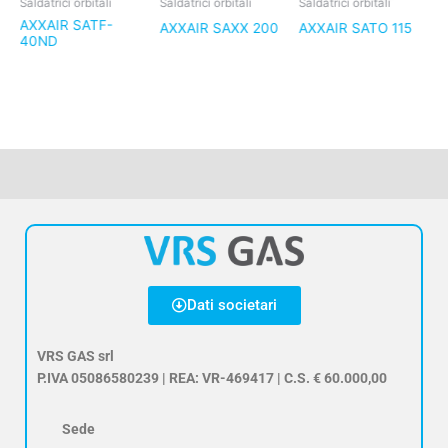
Saldatrici orbitali
Saldatrici orbitali
Saldatrici orbitali
S
AXXAIR SATF-
L
AXXAIR SAXX 200
AXXAIR SATO 115
40ND
E
4
Dati societari
VRS GAS srl
P.IVA 05086580239 | REA: VR-469417 | C.S. € 60.000,00
Sede