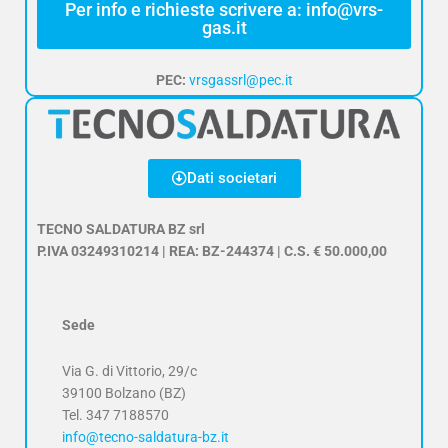
Per info e richieste scrivere a: info@vrs-
gas.it
PEC:
vrsgassrl@pec.it
Dati societari
TECNO SALDATURA BZ srl
P.IVA 03249310214 | REA: BZ-244374 | C.S. € 50.000,00
Sede
Via G. di Vittorio, 29/c
39100 Bolzano (BZ)
Tel.
347 7188570
info@tecno-saldatura-bz.it