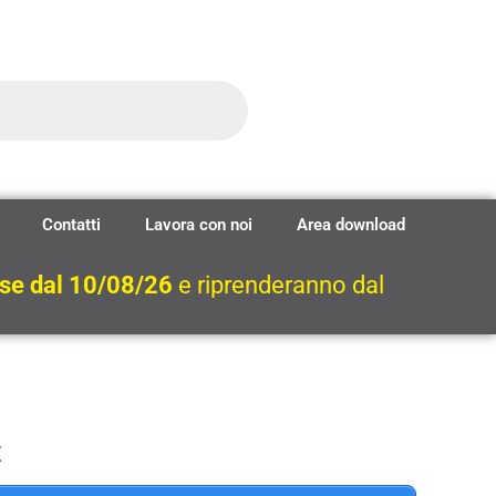
Contatti
Lavora con noi
Area download
ese dal 10/08/26
e riprenderanno dal
t