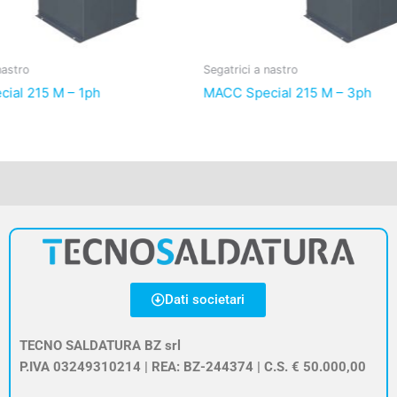
nastro
Segatrici a nastro
ial 215 M – 1ph
MACC Special 215 M – 3ph
Dati societari
TECNO SALDATURA BZ srl
P.IVA 03249310214 | REA: BZ-244374 | C.S. € 50.000,00