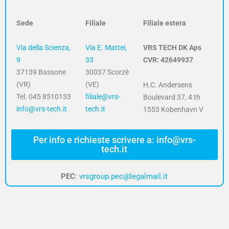
Sede
Filiale
Filiale estera
Via della Scienza,
Via E. Mattei,
VRS TECH DK Aps
9
33
CVR: 42649937
37139 Bassone
30037 Scorzè
(VR)
(VE)
H.C. Andersens
Tel. 045 8510133
filiale@vrs-
Boulevard 37, 4 th
info@vrs-tech.it
tech.it
1553 Kobenhavn V
Per info e richieste scrivere a: info@vrs-
tech.it
PEC
:
vrsgroup.pec@legalmail.it