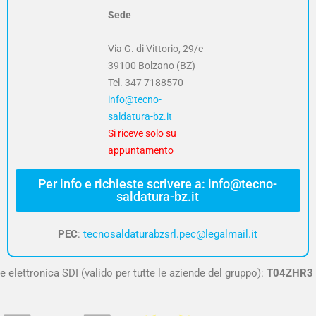
Sede
Via G. di Vittorio, 29/c
39100 Bolzano (BZ)
Tel.
347 7188570
info@tecno-
saldatura-bz.it
Si riceve solo su
appuntamento
Per info e richieste scrivere a: info@tecno-
saldatura-bz.it
PEC
:
tecnosaldaturabzsrl.pec@legalmail.it
e elettronica SDI (valido per tutte le aziende del gruppo):
T04ZHR3