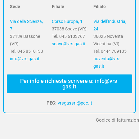
Sede
Filiale
Filiale
Via della Scienza,
Corso Europa, 1
Via dell’Industria,
7
37038 Soave (VR)
24
37139 Bassone
Tel. 045 6103767
36025 Noventa
(VR)
soave@vrs-gas.it
Vicentina (VI)
Tel. 045 8510133
Tel. 0444 789105
info@vrs-gas.it
noventa@vrs-
gas.it
Per info e richieste scrivere a: info@vrs-
gas.it
PEC:
vrsgassrl@pec.it
Codice di fatturazion