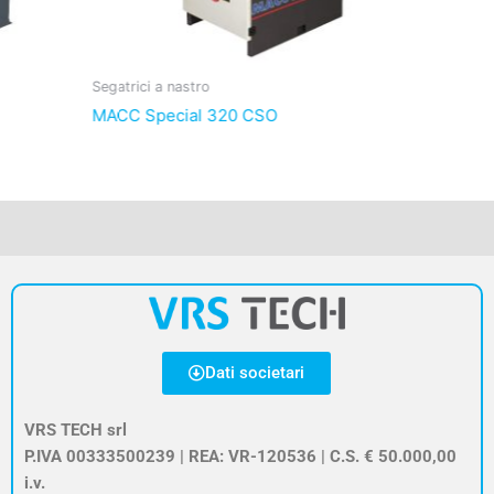
Segatrici a nastro
Segatrici 
MACC Special 320 CSO
MACC Sp
Dati societari
VRS TECH srl
P.IVA 00333500239 | REA: VR-120536 | C.S. € 50.000,00
i.v.