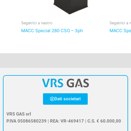
Segatrici a nastro
Segatrici a 
MACC Special 280 CSO – 3ph
MACC Spec
Dati societari
VRS GAS srl
P.IVA 05086580239 | REA: VR-469417 | C.S. € 60.000,00