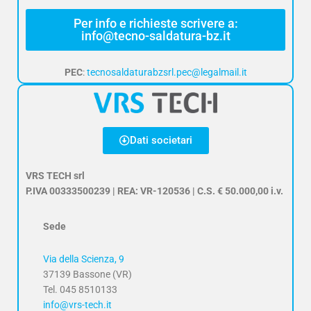
Per info e richieste scrivere a:
info@tecno-saldatura-bz.it
PEC
:
tecnosaldaturabzsrl.pec@legalmail.it
Dati societari
VRS TECH srl
P.IVA 00333500239 | REA: VR-120536 | C.S. € 50.000,00 i.v.
Sede
Via della Scienza, 9
37139 Bassone (VR)
Tel. 045 8510133
info@vrs-tech.it