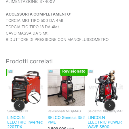
ALIMENTAZIONE: 3x400V
ACCESSORI A COMPLETAMENTO:
TORCIA MIG TIPO 500 DA 4Mt.
TORCIA TIG TIPO 18 DA 4Mt.
CAVO MASSA DA 5 Mt.
RIDUTTORE DI PRESSIONE CON MANOFLUSSOMETRO
Prodotti correlati
to
Il
Il
Revisionato
prezzo
prezzo
originale
attuale
era:
è:
2.820,68€.
2.150,00€.
Saldatrici TIG
Revisionati MIG/MAG
Saldatrici filo MIG/MAG
R
52
LINCOLN
SELCO Genesis 352
LINCOLN
S
ELECTRIC Invertec
PME
ELECTRIC POWER
(
220TPX
WAVE S500
2.500,00
€
1
+ IVA