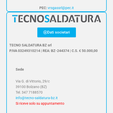
PEC:
vrsgassrl@pec.it
Dati societari
TECNO SALDATURA BZ srl
P.IVA 03249310214 | REA: BZ-244374 | C.S. € 50.000,00
Sede
Via G. di Vittorio, 29/c
39100 Bolzano (BZ)
Tel.
347 7188570
info@tecno-saldatura-bz.it
Si riceve solo su appuntamento