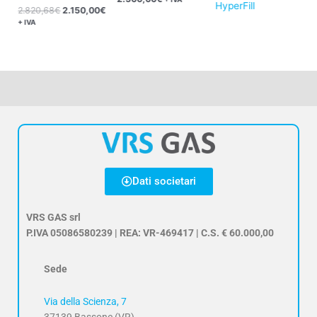
HyperFill
2.820,68
€
2.150,00
€
+ IVA
Dati societari
VRS GAS srl
P.IVA 05086580239 | REA: VR-469417 | C.S. € 60.000,00
Sede
Via della Scienza, 7