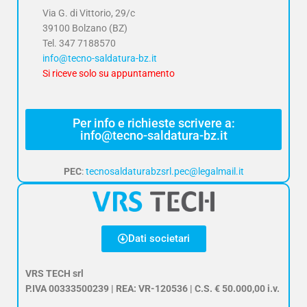
Via G. di Vittorio, 29/c
39100 Bolzano (BZ)
Tel.
347 7188570
info@tecno-saldatura-bz.it
Si riceve solo su appuntamento
Per info e richieste scrivere a:
info@tecno-saldatura-bz.it
PEC
:
tecnosaldaturabzsrl.pec@legalmail.it
Dati societari
VRS TECH srl
P.IVA 00333500239 | REA: VR-120536 | C.S. € 50.000,00 i.v.