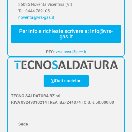
36025 Noventa Vicentina (VI)
Tel. 0444 789105
noventa@vrs-gas.it
Per info e richieste scrivere a: info@vrs-
gas.it
PEC:
vrsgassrl@pec.it
Dati societari
TECNO SALDATURA BZ srl
P.IVA 03249310214 | REA: BZ-244374 | C.S. € 50.000,00
Sede