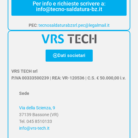
Per info e richieste scrivere a:
info@tecno-saldatura-bz.it
PEC
:
tecnosaldaturabzsrl.pec@legalmail.it
Dati societari
VRS TECH srl
P.IVA 00333500239 | REA: VR-120536 | C.S. € 50.000,00 i.v.
Sede
Via della Scienza, 9
37139 Bassone (VR)
Tel. 045 8510133
info@vrs-tech.it