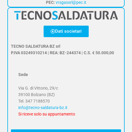
PEC:
vrsgassrl@pec.it
Dati societari
TECNO SALDATURA BZ srl
P.IVA 03249310214 | REA: BZ-244374 | C.S. € 50.000,00
Sede
Via G. di Vittorio, 29/c
39100 Bolzano (BZ)
Tel.
347 7188570
info@tecno-saldatura-bz.it
Si riceve solo su appuntamento