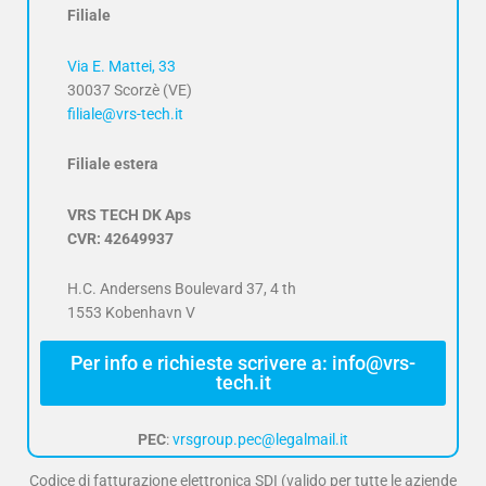
Filiale
Via E. Mattei, 33
30037 Scorzè (VE)
filiale@vrs-tech.it
Filiale estera
VRS TECH DK Aps
CVR: 42649937
H.C. Andersens Boulevard 37, 4 th
1553 Kobenhavn V
Per info e richieste scrivere a: info@vrs-
tech.it
PEC
:
vrsgroup.pec@legalmail.it
Codice di fatturazione elettronica SDI (valido per tutte le aziende