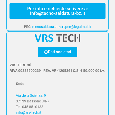
Per info e richieste scrivere a:
info@tecno-saldatura-bz.it
PEC
:
tecnosaldaturabzsrl.pec@legalmail.it
Dati societari
VRS TECH srl
P.IVA 00333500239 | REA: VR-120536 | C.S. € 50.000,00 i.v.
Sede
Via della Scienza, 9
37139 Bassone (VR)
Tel. 045 8510133
info@vrs-tech.it