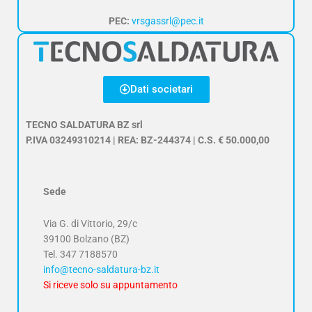
PEC:
vrsgassrl@pec.it
Dati societari
TECNO SALDATURA BZ srl
P.IVA 03249310214 | REA: BZ-244374 | C.S. € 50.000,00
Sede
Via G. di Vittorio, 29/c
39100 Bolzano (BZ)
Tel.
347 7188570
info@tecno-saldatura-bz.it
Si riceve solo su appuntamento