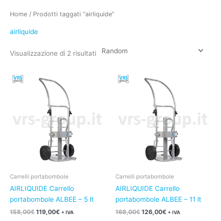
Home
/ Prodotti taggati “airliquide”
airliquide
Visualizzazione di 2 risultati
Il
Il
Il
Il
prezzo
prezzo
prezzo
prezzo
originale
attuale
originale
attuale
era:
è:
era:
è:
158,00€.
119,00€.
168,00€.
126,00€.
Carrelli portabombole
Carrelli portabombole
AIRLIQUIDE Carrello
AIRLIQUIDE Carrello
portabombole ALBEE – 5 lt
portabombole ALBEE – 11 lt
158,00
€
119,00
€
168,00
€
126,00
€
+ IVA
+ IVA