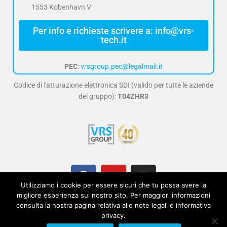
1553 Kobenhavn V
Per info e richieste scrivere a: info@vrs-
tech.it
PEC
:
vrsgroup.pec@legalmail.it
Codice di fatturazione elettronica SDI (valido per tutte le aziende
del gruppo):
T04ZHR3
F
Y
I
a
o
n
Utilizziamo i cookie per essere sicuri che tu possa avere la
c
u
s
migliore esperienza sul nostro sito. Per maggiori informazioni
e
t
t
consulta la nostra pagina relativa alle note legali e informativa
Note legali e informativa privacy GDPR
privacy.
b
u
a