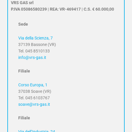
VRS GAS srl
P.IVA 05086580239 | REA: VR-469417 | C.S. € 60.000,00
Sede
Via della Scienza, 7
37139 Bassone (VR)
Tel. 045 8510133
info@vrs-gas.it
Filiale
Corso Europa, 1
37038 Soave (VR)
Tel. 045 6103767
soave@vrs-gas.it
Filiale
Via dell’Industria, 24