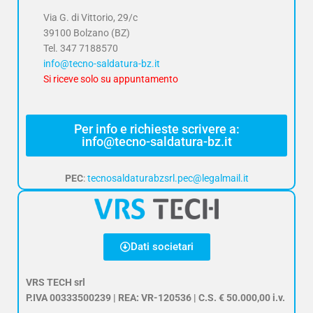
Via G. di Vittorio, 29/c
39100 Bolzano (BZ)
Tel.
347 7188570
info@tecno-saldatura-bz.it
Si riceve solo su appuntamento
Per info e richieste scrivere a:
info@tecno-saldatura-bz.it
PEC
:
tecnosaldaturabzsrl.pec@legalmail.it
Dati societari
VRS TECH srl
P.IVA 00333500239 | REA: VR-120536 | C.S. € 50.000,00 i.v.