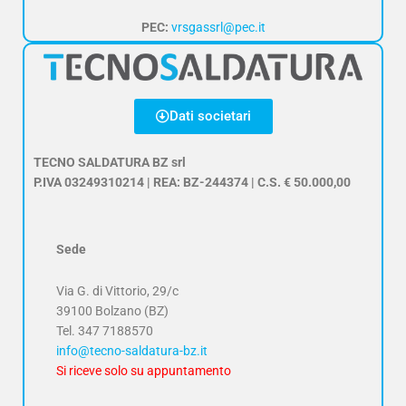
PEC:
vrsgassrl@pec.it
Dati societari
TECNO SALDATURA BZ srl
P.IVA 03249310214 | REA: BZ-244374 | C.S. € 50.000,00
Sede
Via G. di Vittorio, 29/c
39100 Bolzano (BZ)
Tel.
347 7188570
info@tecno-saldatura-bz.it
Si riceve solo su appuntamento