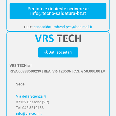
Per info e richieste scrivere a:
info@tecno-saldatura-bz.it
PEC
:
tecnosaldaturabzsrl.pec@legalmail.it
Dati societari
VRS TECH srl
P.IVA 00333500239 | REA: VR-120536 | C.S. € 50.000,00 i.v.
Sede
Via della Scienza, 9
37139 Bassone (VR)
Tel. 045 8510133
info@vrs-tech.it