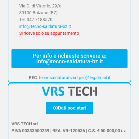
Via G. di Vittorio, 29/c
39100 Bolzano (BZ)
Tel.
347 7188570
info@tecno-saldatura-bz.it
Si riceve solo su appuntamento
Per info e richieste scrivere a:
info@tecno-saldatura-bz.it
PEC
:
tecnosaldaturabzsrl.pec@legalmail.it
Dati societari
VRS TECH srl
P.IVA 00333500239 | REA: VR-120536 | C.S. € 50.000,00 i.v.