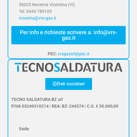
36025 Noventa Vicentina (VI)
Tel. 0444 789105
noventa@vrs-gas.it
Per info e richieste scrivere a: info@vrs-
gas.it
PEC:
vrsgassrl@pec.it
Dati societari
TECNO SALDATURA BZ srl
P.IVA 03249310214 | REA: BZ-244374 | C.S. € 50.000,00
Sede