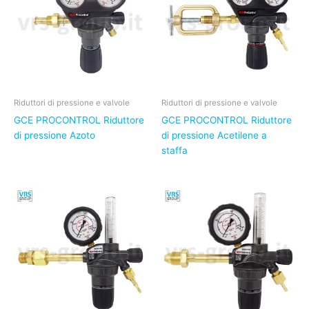
Riduttori di pressione e valvole
Riduttori di pressione e valvole
GCE PROCONTROL Riduttore
GCE PROCONTROL Riduttore
di pressione Azoto
di pressione Acetilene a
staffa
Il
Il
prezzo
prezzo
originale
attuale
era:
è:
198,00€.
115,00€.