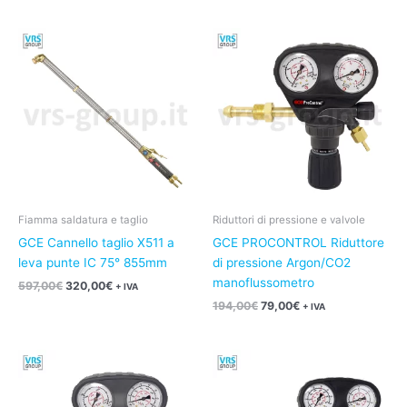
Il
Il
Il
Il
prezzo
prezzo
prezzo
prezzo
originale
attuale
originale
attuale
era:
è:
era:
è:
597,00€.
320,00€.
194,00€.
79,00€.
Fiamma saldatura e taglio
Riduttori di pressione e valvole
GCE Cannello taglio X511 a
GCE PROCONTROL Riduttore
leva punte IC 75° 855mm
di pressione Argon/CO2
manoflussometro
597,00
€
320,00
€
+ IVA
194,00
€
79,00
€
+ IVA