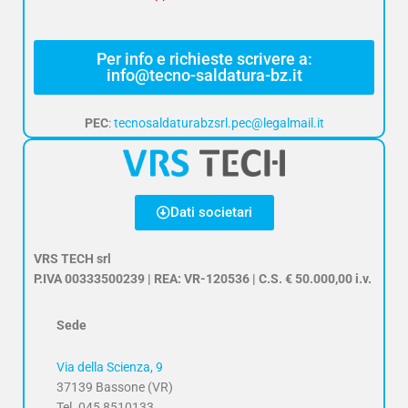
Per info e richieste scrivere a:
info@tecno-saldatura-bz.it
PEC
:
tecnosaldaturabzsrl.pec@legalmail.it
Dati societari
VRS TECH srl
P.IVA 00333500239 | REA: VR-120536 | C.S. € 50.000,00 i.v.
Sede
Via della Scienza, 9
37139 Bassone (VR)
Tel. 045 8510133