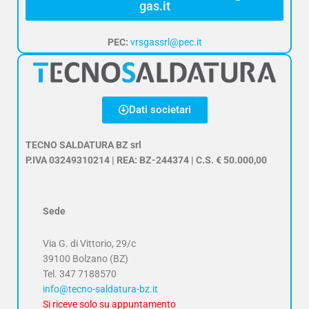
gas.it
PEC:
vrsgassrl@pec.it
Dati societari
TECNO SALDATURA BZ srl
P.IVA 03249310214 | REA: BZ-244374 | C.S. € 50.000,00
Sede
Via G. di Vittorio, 29/c
39100 Bolzano (BZ)
Tel.
347 7188570
info@tecno-saldatura-bz.it
Si riceve solo su appuntamento