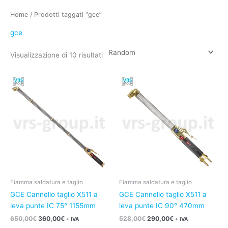
Home
/ Prodotti taggati “gce”
gce
Visualizzazione di 10 risultati
Il
Il
Il
Il
prezzo
prezzo
prezzo
prezzo
originale
attuale
originale
attuale
era:
è:
era:
è:
650,00€.
360,00€.
528,00€.
290,00€.
Fiamma saldatura e taglio
Fiamma saldatura e taglio
GCE Cannello taglio X511 a
GCE Cannello taglio X511 a
leva punte IC 75° 1155mm
leva punte IC 90° 470mm
650,00
€
360,00
€
528,00
€
290,00
€
+ IVA
+ IVA