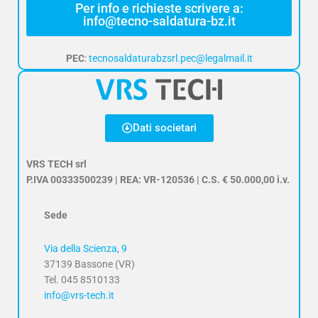
Per info e richieste scrivere a:
info@tecno-saldatura-bz.it
PEC
:
tecnosaldaturabzsrl.pec@legalmail.it
Dati societari
VRS TECH srl
P.IVA 00333500239 | REA: VR-120536 | C.S. € 50.000,00 i.v.
Sede
Via della Scienza, 9
37139 Bassone (VR)
Tel. 045 8510133
info@vrs-tech.it