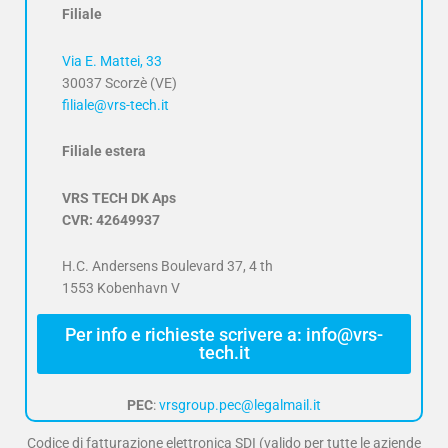
Filiale
Via E. Mattei, 33
30037 Scorzè (VE)
filiale@vrs-tech.it
Filiale estera
VRS TECH DK Aps
CVR: 42649937
H.C. Andersens Boulevard 37, 4 th
1553 Kobenhavn V
Per info e richieste scrivere a: info@vrs-
tech.it
PEC
:
vrsgroup.pec@legalmail.it
Codice di fatturazione elettronica SDI (valido per tutte le aziende