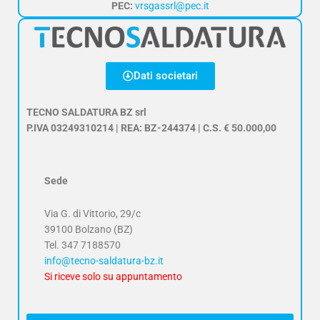
PEC:
vrsgassrl@pec.it
Dati societari
TECNO SALDATURA BZ srl
P.IVA 03249310214 | REA: BZ-244374 | C.S. € 50.000,00
Sede
Via G. di Vittorio, 29/c
39100 Bolzano (BZ)
Tel.
347 7188570
info@tecno-saldatura-bz.it
Si riceve solo su appuntamento