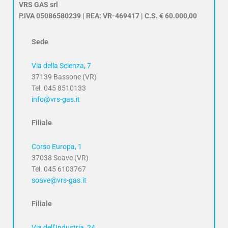
VRS GAS srl
P.IVA 05086580239 | REA: VR-469417 | C.S. € 60.000,00
Sede
Via della Scienza, 7
37139 Bassone (VR)
Tel. 045 8510133
info@vrs-gas.it
Filiale
Corso Europa, 1
37038 Soave (VR)
Tel. 045 6103767
soave@vrs-gas.it
Filiale
Via dell’Industria, 24