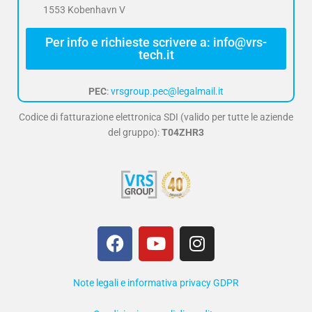
1553 Kobenhavn V
Per info e richieste scrivere a: info@vrs-
tech.it
PEC
:
vrsgroup.pec@legalmail.it
Codice di fatturazione elettronica SDI (valido per tutte le aziende
del gruppo):
T04ZHR3
F
Y
I
a
o
n
c
u
s
e
t
t
Note legali e informativa privacy GDPR
b
u
a