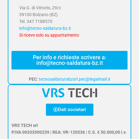
Via G. di Vittorio, 29/c
39100 Bolzano (BZ)
Tel.
347 7188570
info@tecno-saldatura-bz.it
Si riceve solo su appuntamento
Per info e richieste scrivere a:
info@tecno-saldatura-bz.it
PEC
:
tecnosaldaturabzsrl.pec@legalmail.it
Dati societari
VRS TECH srl
P.IVA 00333500239 | REA: VR-120536 | C.S. € 50.000,00 i.v.