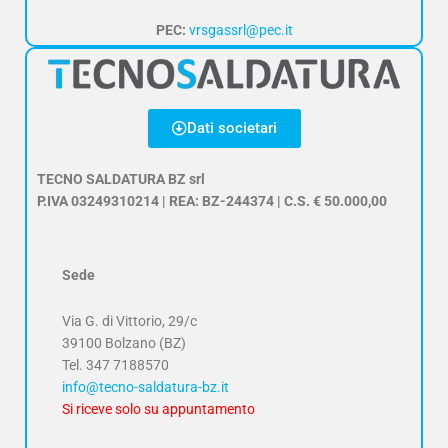
PEC:
vrsgassrl@pec.it
Dati societari
TECNO SALDATURA BZ srl
P.IVA 03249310214 | REA: BZ-244374 | C.S. € 50.000,00
Sede
Via G. di Vittorio, 29/c
39100 Bolzano (BZ)
Tel.
347 7188570
info@tecno-saldatura-bz.it
Si riceve solo su appuntamento