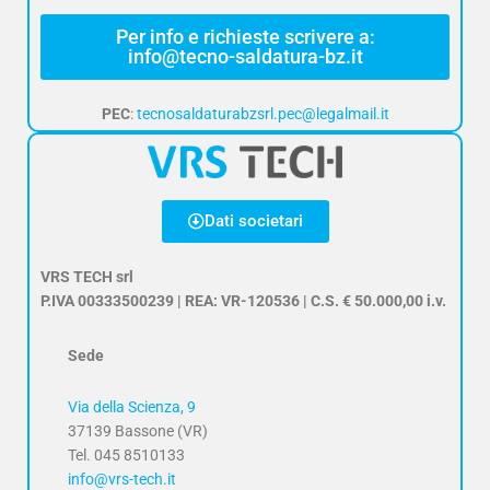
Per info e richieste scrivere a:
info@tecno-saldatura-bz.it
PEC
:
tecnosaldaturabzsrl.pec@legalmail.it
Dati societari
VRS TECH srl
P.IVA 00333500239 | REA: VR-120536 | C.S. € 50.000,00 i.v.
Sede
Via della Scienza, 9
37139 Bassone (VR)
Tel. 045 8510133
info@vrs-tech.it