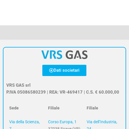
Dati societari
VRS GAS srl
P.IVA 05086580239 | REA: VR-469417 | C.S. € 60.000,00
Sede
Filiale
Filiale
Via della Scienza,
Corso Europa, 1
Via dell’Industria,
7
37038 Soave (VR)
24