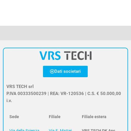
Dati societari
VRS TECH srl
P.IVA 00333500239 | REA: VR-120536 | C.S. € 50.000,00
i.v.
Sede
Filiale
Filiale estera
Via della Scienza,
Via E. Mattei,
VRS TECH DK Aps