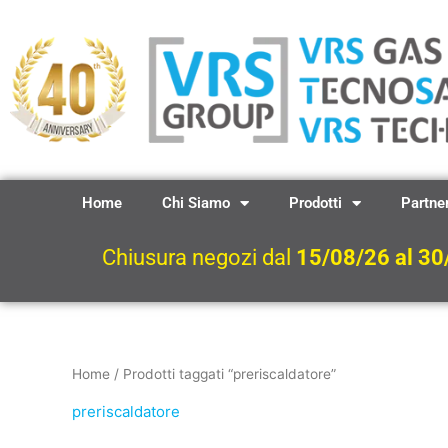
Vai
al
contenuto
Home
Chi Siamo
Prodotti
Partne
Chiusura negozi dal
15/08/26 al 30
Home
/ Prodotti taggati “preriscaldatore”
preriscaldatore