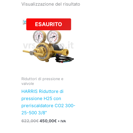
Visualizzazione del risultato
Il
Il
ESAURITO
prezzo
prezzo
originale
attuale
era:
è:
622,00€.
450,00€.
Riduttori di pressione e
valvole
HARRIS Riduttore di
pressione H25 con
preriscaldatore CO2 300-
25-500 3/8″
622,00
€
450,00
€
+ IVA