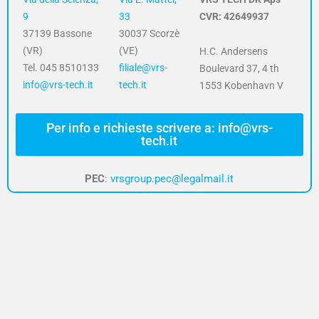
9
33
CVR: 42649937
37139 Bassone
30037 Scorzè
(VR)
(VE)
H.C. Andersens
Tel. 045 8510133
filiale@vrs-
Boulevard 37, 4 th
info@vrs-tech.it
tech.it
1553 Kobenhavn V
Per info e richieste scrivere a: info@vrs-
tech.it
PEC
:
vrsgroup.pec@legalmail.it