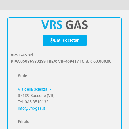
Dati societari
VRS GAS srl
P.IVA 05086580239 | REA: VR-469417 | C.S. € 60.000,00
Sede
Via della Scienza, 7
37139 Bassone (VR)
Tel. 045 8510133
info@vrs-gas.it
Filiale