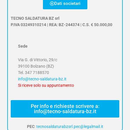
Dati societari
TECNO SALDATURA BZ srl
P.IVA 03249310214 | REA: BZ-244374 | C.S. € 50.000,00
Sede
Via G. di Vittorio, 29/c
39100 Bolzano (BZ)
Tel.
347 7188570
info@tecno-saldatura-bz.it
Si riceve solo su appuntamento
Per info e richieste scrivere a:
info@tecno-saldatura-bz.it
PEC
:
tecnosaldaturabzsrl.pec@legalmail.it