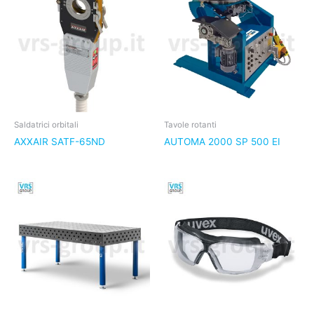
Saldatrici orbitali
Tavole rotanti
AXXAIR SATF-65ND
AUTOMA 2000 SP 500 EI
Il
Il
prezzo
prezzo
originale
attuale
era:
è:
21,10€.
17,90€.