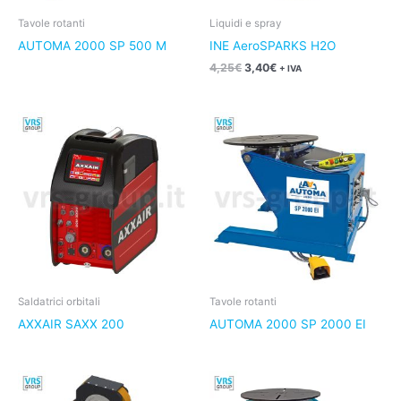
Tavole rotanti
Liquidi e spray
AUTOMA 2000 SP 500 M
INE AeroSPARKS H2O
4,25
€
3,40
€
+ IVA
Saldatrici orbitali
Tavole rotanti
AXXAIR SAXX 200
AUTOMA 2000 SP 2000 EI