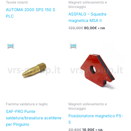
Tavole rotanti
Magneti sollevamento e
bloccaggio
AUTOMA 2000 SPS 150 S
ASSFALG – Squadra
PLC
magnetica MSA II
120,00
€
90,00
€
+ IVA
Il
Il
prezzo
prezzo
originale
attuale
era:
è:
20,60€.
16,90€.
Fiamma saldatura e taglio
Magneti sollevamento e
bloccaggio
SAF-FRO Punte
Posizionatore magnetico PS-
saldatura/brasatura acetilene
5
per Pinguino
20,60
€
16,90
€
+ IVA