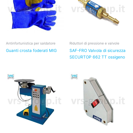
Antinfortunistica per saldatore
Riduttori di pressione e valvole
Guanti crosta foderati MIG
SAF-FRO Valvola di sicurezza
SECURTOP 662 TT ossigeno
Il
Il
prezzo
prezzo
originale
attuale
era:
è:
120,00€.
90,00€.