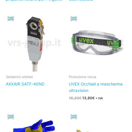
Il
Il
prezzo
prezzo
originale
attuale
era:
è:
16,20€.
13,80€.
Saldatrici orbitali
Protezione visiva
AXXAIR SATF-40ND
UVEX Occhiali a mascherina
ultravision
16,20
€
13,80
€
+ IVA