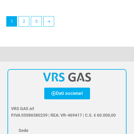
1
2
3
→
Dati societari
VRS GAS srl
P.IVA 05086580239 | REA: VR-469417 | C.S. € 60.000,00
Sede