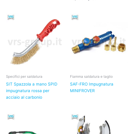
Specifici per saldatura
Fiamma saldatura e taglio
SIT Spazzola a mano SPID
SAF-FRO Impugnatura
impugnatura rossa per
MINIFROVER
acciaio al carbonio
Il
Il
prezzo
prezzo
originale
attuale
era:
è:
15,50€.
13,20€.