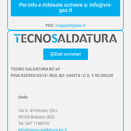
Per info e richieste scrivere a: info@vrs-
gas.it
PEC:
vrsgassrl@pec.it
Dati societari
TECNO SALDATURA BZ srl
P.IVA 03249310214 | REA: BZ-244374 | C.S. € 50.000,00
Sede
Via G. di Vittorio, 29/c
39100 Bolzano (BZ)
Tel.
347 7188570
info@tecno-saldatura-bz.it