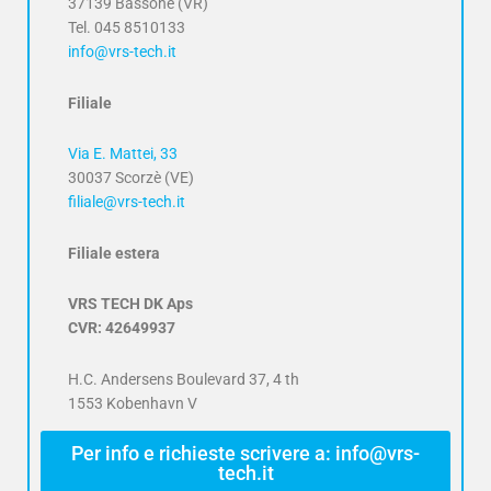
37139 Bassone (VR)
Tel. 045 8510133
info@vrs-tech.it
Filiale
Via E. Mattei, 33
30037 Scorzè (VE)
filiale@vrs-tech.it
Filiale estera
VRS TECH DK Aps
CVR: 42649937
H.C. Andersens Boulevard 37, 4 th
1553 Kobenhavn V
Per info e richieste scrivere a: info@vrs-
tech.it