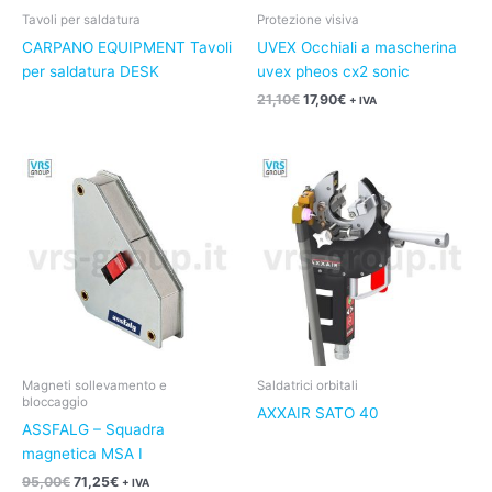
Tavoli per saldatura
Protezione visiva
CARPANO EQUIPMENT Tavoli
UVEX Occhiali a mascherina
per saldatura DESK
uvex pheos cx2 sonic
21,10
€
17,90
€
+ IVA
Il
Il
prezzo
prezzo
originale
attuale
era:
è:
95,00€.
71,25€.
Magneti sollevamento e
Saldatrici orbitali
bloccaggio
AXXAIR SATO 40
ASSFALG – Squadra
magnetica MSA I
95,00
€
71,25
€
+ IVA