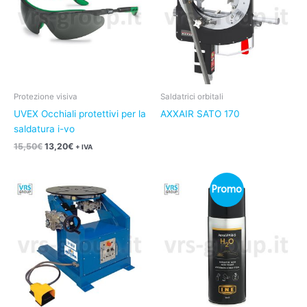
Protezione visiva
Saldatrici orbitali
UVEX Occhiali protettivi per la
AXXAIR SATO 170
saldatura i-vo
15,50
€
13,20
€
+ IVA
Il
Il
Promo
prezzo
prezzo
originale
attuale
era:
è:
4,25€.
3,40€.