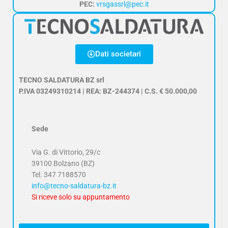
PEC:
vrsgassrl@pec.it
Dati societari
TECNO SALDATURA BZ srl
P.IVA 03249310214 | REA: BZ-244374 | C.S. € 50.000,00
Sede
Via G. di Vittorio, 29/c
39100 Bolzano (BZ)
Tel.
347 7188570
info@tecno-saldatura-bz.it
Si riceve solo su appuntamento