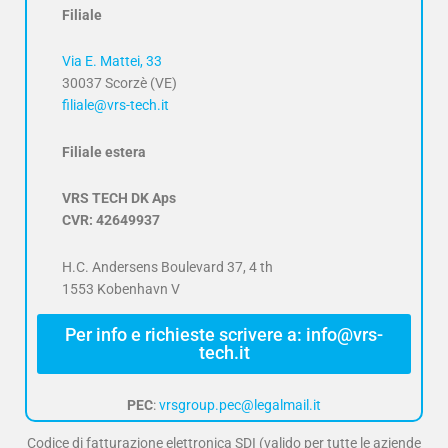
Filiale
Via E. Mattei, 33
30037 Scorzè (VE)
filiale@vrs-tech.it
Filiale estera
VRS TECH DK Aps
CVR: 42649937
H.C. Andersens Boulevard 37, 4 th
1553 Kobenhavn V
Per info e richieste scrivere a: info@vrs-
tech.it
PEC
:
vrsgroup.pec@legalmail.it
Codice di fatturazione elettronica SDI (valido per tutte le aziende