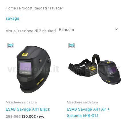
Home
/ Prodotti taggati “savage”
savage
Visualizzazione di 2 risultati
Il
Il
prezzo
prezzo
originale
attuale
era:
è:
253,06€.
130,00€.
Maschere saldatura
Maschere saldatura
ESAB Savage A41 Black
ESAB Savage A41 Air +
Sistema EPR-X1.1
253,06
€
130,00
€
+ IVA