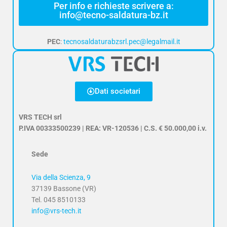
Per info e richieste scrivere a:
info@tecno-saldatura-bz.it
PEC
:
tecnosaldaturabzsrl.pec@legalmail.it
Dati societari
VRS TECH srl
P.IVA 00333500239 | REA: VR-120536 | C.S. € 50.000,00 i.v.
Sede
Via della Scienza, 9
37139 Bassone (VR)
Tel. 045 8510133
info@vrs-tech.it