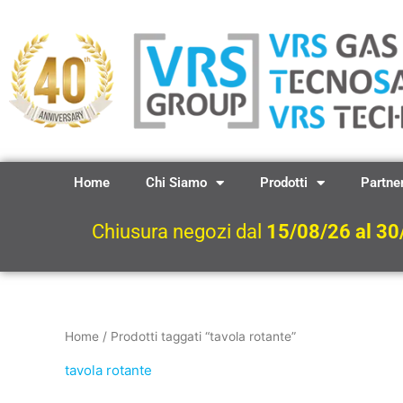
Vai
al
contenuto
Home
Chi Siamo
Prodotti
Partne
Chiusura negozi dal
15/08/26 al 30
Home
/ Prodotti taggati “tavola rotante”
tavola rotante