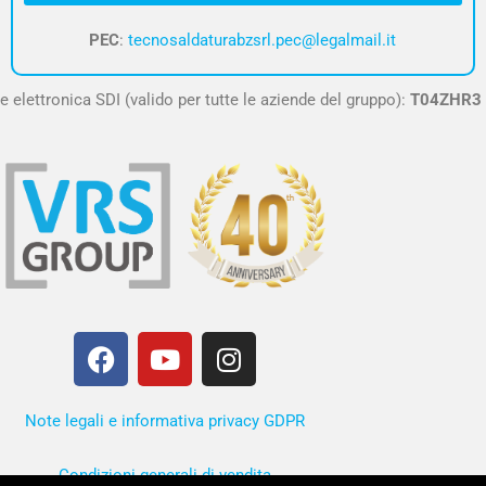
PEC
:
tecnosaldaturabzsrl.pec@legalmail.it
e elettronica SDI (valido per tutte le aziende del gruppo):
T04ZHR3
F
Y
I
a
o
n
c
u
s
e
t
t
Note legali e informativa privacy GDPR
b
u
a
o
b
g
Condizioni generali di vendita