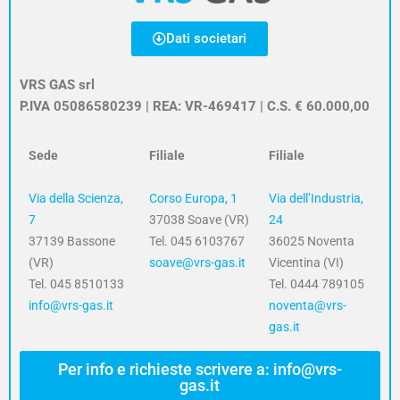
Dati societari
VRS GAS srl
P.IVA 05086580239 | REA: VR-469417 | C.S. € 60.000,00
Sede
Filiale
Filiale
Via della Scienza,
Corso Europa, 1
Via dell’Industria,
7
37038 Soave (VR)
24
37139 Bassone
Tel. 045 6103767
36025 Noventa
(VR)
soave@vrs-gas.it
Vicentina (VI)
Tel. 045 8510133
Tel. 0444 789105
info@vrs-gas.it
noventa@vrs-
gas.it
Per info e richieste scrivere a: info@vrs-
gas.it