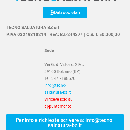
Dati societari
TECNO SALDATURA BZ srl
P.IVA 03249310214 | REA: BZ-244374 | C.S. € 50.000,00
Sede
Via G. di Vittorio, 29/c
39100 Bolzano (BZ)
Tel.
347 7188570
info@tecno-
saldatura-bz.it
Si riceve solo su
appuntamento
Per info e richieste scrivere a: info@tecno-
saldatura-bz.it