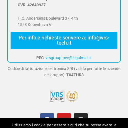
CVR: 42649937
H.C. Andersens Boulevard 37, 4 th
1553 Kobenhavn V
Per info e richieste scrivere a: info@vrs-
tech.it
PEC
:
vrsgroup.pec@legalmail.it
Codice di fatturazione elettronica SDI (valido per tutte le aziende
del gruppo):
T04ZHR3
F
Y
I
a
o
n
Utilizziamo i cookie per essere sicuri che tu possa avere la