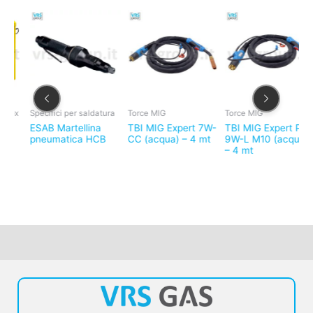
x
Specifici per saldatura
Torce MIG
Torce MIG
S
m
ESAB Martellina
TBI MIG Expert 7W-
TBI MIG Expert Plus
E
pneumatica HCB
CC (acqua) – 4 mt
9W-L M10 (acqua)
2
– 4 mt