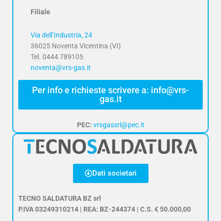
Filiale
Via dell’Industria, 24
36025 Noventa Vicentina (VI)
Tel. 0444 789105
noventa@vrs-gas.it
Per info e richieste scrivere a: info@vrs-
gas.it
PEC:
vrsgassrl@pec.it
Dati societari
TECNO SALDATURA BZ srl
P.IVA 03249310214 | REA: BZ-244374 | C.S. € 50.000,00