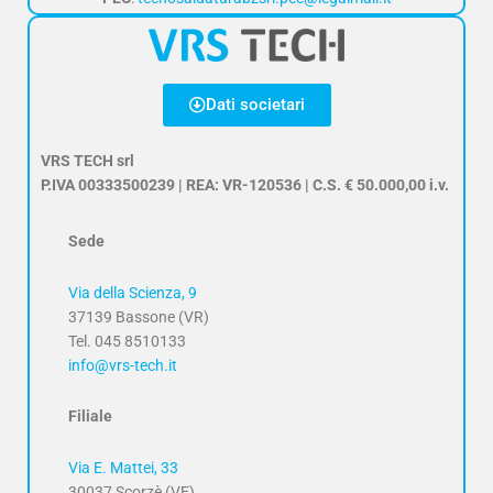
Dati societari
VRS TECH srl
P.IVA 00333500239 | REA: VR-120536 | C.S. € 50.000,00 i.v.
Sede
Via della Scienza, 9
37139 Bassone (VR)
Tel. 045 8510133
info@vrs-tech.it
Filiale
Via E. Mattei, 33
30037 Scorzè (VE)