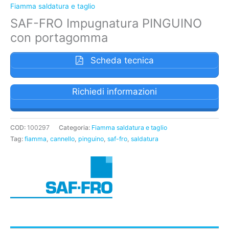
Fiamma saldatura e taglio
SAF-FRO Impugnatura PINGUINO
con portagomma
Scheda tecnica
Richiedi informazioni
COD:
100297
Categoria:
Fiamma saldatura e taglio
Tag:
fiamma
,
cannello
,
pinguino
,
saf-fro
,
saldatura