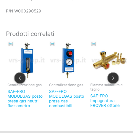
P/N W000290529
Prodotti correlati
Centralizzazione gas
Centralizzazione gas
Fiamma saldatura e
F
taglio
t
SAF-FRO
SAF-FRO
SAF-FRO
S
MODULGAS posto
MODULGAS posto
Impugnatura
d
presa gas neutri
presa gas
FROVER ottone
I
flussometro
combustibili
o