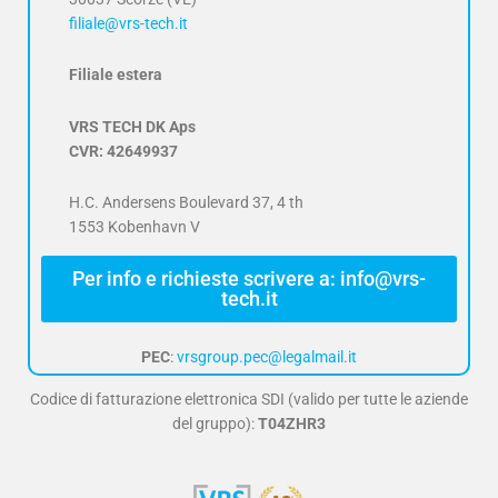
filiale@vrs-tech.it
Filiale estera
VRS TECH DK Aps
CVR: 42649937
H.C. Andersens Boulevard 37, 4 th
1553 Kobenhavn V
Per info e richieste scrivere a: info@vrs-
tech.it
PEC
:
vrsgroup.pec@legalmail.it
Codice di fatturazione elettronica SDI (valido per tutte le aziende
del gruppo):
T04ZHR3