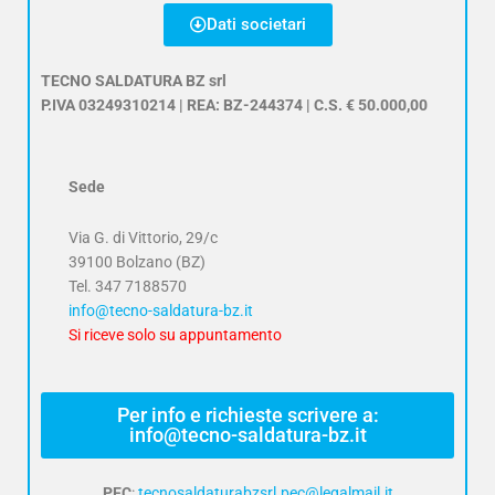
Dati societari
TECNO SALDATURA BZ srl
P.IVA 03249310214 | REA: BZ-244374 | C.S. € 50.000,00
Sede
Via G. di Vittorio, 29/c
39100 Bolzano (BZ)
Tel.
347 7188570
info@tecno-saldatura-bz.it
Si riceve solo su appuntamento
Per info e richieste scrivere a:
info@tecno-saldatura-bz.it
PEC
:
tecnosaldaturabzsrl.pec@legalmail.it